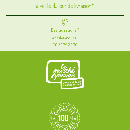
la veille du jour de livraison*
Des questions ?
Appelez-nous au
06 23 79 28 70