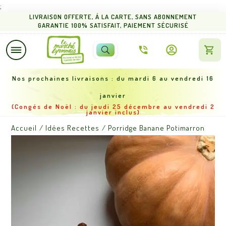
;
L
IVRAISON OFFERTE
,
Á LA CARTE,
SANS ABONNEMENT
GARANTIE 100% SATISFAIT
, PAIEMENT SÉCURISÉ
Nos proch
aines livraisons : du mardi 6 au vendredi 16
janvier
(Congés de
Noël : du jeudi 25 décembre au vendredi 2
janvier inclus)
Accueil
/
Idées Recettes
/
Porridge Banane Potimarron