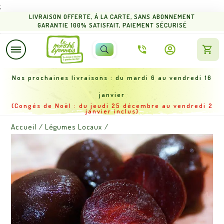
;
L
IVRAISON OFFERTE
,
Á LA CARTE,
SANS ABONNEMENT
GARANTIE 100% SATISFAIT
, PAIEMENT SÉCURISÉ
Nos proch
aines livraisons : du mardi 6 au vendredi 16
janvier
(Congés de
Noël : du jeudi 25 décembre au vendredi 2
janvier inclus)
Accueil
/
Légumes Locaux
/
BETTERAVE CUITE – entre 900g et 1,15kg