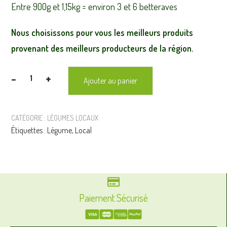
Entre 900g et 1,15kg = environ 3 et 6 betteraves
Nous choisissons pour vous les meilleurs produits
provenant des meilleurs producteurs de la région.
-
+
Ajouter au panier
quantité
de
BETTERAVE
CATÉGORIE :
LÉGUMES LOCAUX
CUITE
Étiquettes :
Légume
,
Local
-
entre
900g
et
1,15kg
Paiement Sécurisé